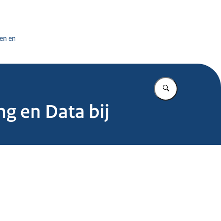
tuursdienst
en en
Vul in wat u z
ng en Data bij