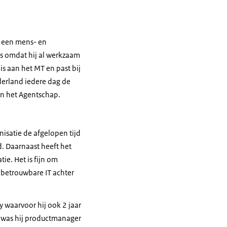
et een mens- en
ons omdat hij al werkzaam
is aan het MT en past bij
derland iedere dag de
an het Agentschap.
nisatie de afgelopen tijd
d. Daarnaast heeft het
ie. Het is fijn om
 betrouwbare IT achter
y waarvoor hij ook 2 jaar
en was hij productmanager