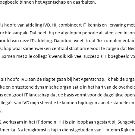
 boegbeeld binnen het Agentschap en daarbuiten.
 als hoofd van afdeling IVD. Hij combineert IT-kennis en -ervaring m
gerichte aanpak. Dat heeft hij de afgelopen periode al laten zien bij 
hoofd van deze IT-afdeling. Daardoor weet ik dat Rik complementair 
tschap waar samenwerken centraal staat om ervoor te zorgen dat Ne
 Samen met alle collega’s wens ik Rik veel succes als IT boegbeeld v
m als hoofd IVD aan de slag te gaan bij het Agentschap. Ik heb de orga
uke en ontzettend dynamische organisatie in het hart van de overhei
een groot IT landschap dat de basis vormt voor de dagelijkse operat
lega’s van IVD mijn steentje te kunnen bijdragen aan de stabiele en
ng.
2 werkzaam in het IT domein. Hij is zijn loopbaan gestart bij Sungevit
merika. Na terugkomst is hij in dienst getreden van I-Interim Rijk 