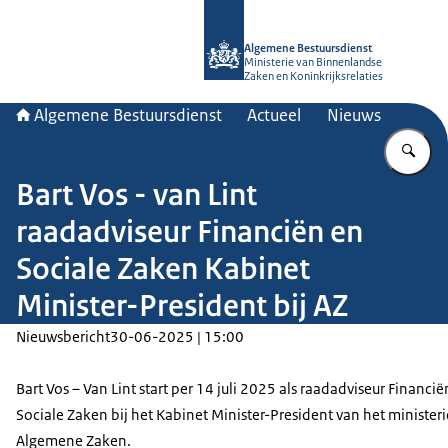
Naar de homepage van Algemene Bes
Algemene Bestuursdienst
Ministerie van Binnenlandse
Zaken en Koninkrijksrelaties
Algemene Bestuursdienst
Actueel
Nieuws
Vu
Bart Vos - van Lint
raadadviseur Financiën en
Sociale Zaken Kabinet
Minister-President bij AZ
Nieuwsbericht
30-06-2025 | 15:00
Bart Vos – Van Lint start per 14 juli 2025 als raadadviseur Financië
Sociale Zaken bij het Kabinet Minister-President van het minister
Algemene Zaken.