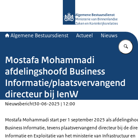
Naar de homepage van Algemene Bes
Algemene Bestuursdienst
Ministerie van Binnenlandse
Zaken en Koninkrijksrelaties
Algemene Bestuursdienst
Actueel
Nieuws
Vu
Mostafa Mohammadi
afdelingshoofd Business
Informatie/plaatsvervangend
directeur bij IenW
Nieuwsbericht
30-06-2025 | 12:00
Mostafa Mohammadi start per 1 september 2025 als afdelingsho
Business Informatie, tevens plaatsvervangend directeur bij de dire
Informatie en Exploitatie van het ministerie van Infrastructuur en