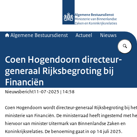
Naar de homepage van Algemene Bes
Algemene Bestuursdienst
Ministerie van Binnenlandse
Zaken en Koninkrijksrelaties
Algemene Bestuursdienst
Actueel
Nieuws
Vu
Coen Hogendoorn directeur-
generaal Rijksbegroting bij
Financiën
Nieuwsbericht
11-07-2025 | 14:58
Coen Hogendoorn wordt directeur-generaal Rijksbegroting bij he
ministerie van Financiën. De ministerraad heeft ingestemd met he
hiervoor van minister Uitermark van Binnenlandse Zaken en
Koninkrijksrelaties. De benoeming gaat in op 14 juli 2025.