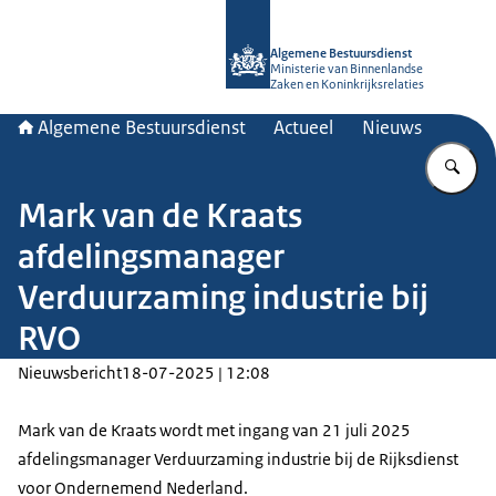
Naar de homepage van Algemene Bes
Algemene Bestuursdienst
Ministerie van Binnenlandse
Zaken en Koninkrijksrelaties
Algemene Bestuursdienst
Actueel
Nieuws
Vu
Mark van de Kraats
afdelingsmanager
Verduurzaming industrie bij
RVO
Nieuwsbericht
18-07-2025 | 12:08
Mark van de Kraats wordt met ingang van 21 juli 2025
afdelingsmanager Verduurzaming industrie bij de Rijksdienst
voor Ondernemend Nederland.