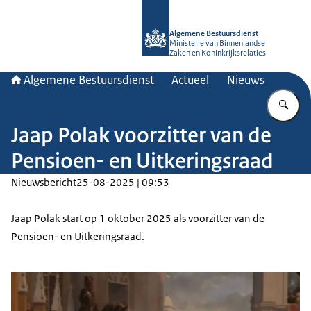
Naar de homepage van Algemene Bes
Algemene Bestuursdienst
Ministerie van Binnenlandse
Zaken en Koninkrijksrelaties
Algemene Bestuursdienst
Actueel
Nieuws
Vu
Jaap Polak voorzitter van de
Pensioen- en Uitkeringsraad
Nieuwsbericht
25-08-2025 | 09:53
Jaap Polak start op 1 oktober 2025 als voorzitter van de
Pensioen- en Uitkeringsraad.