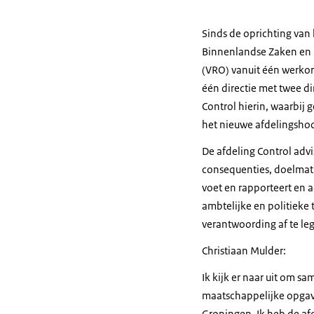
Sinds de oprichting van
Binnenlandse Zaken en Ko
(VRO) vanuit één werkorg
één directie met twee di
Control hierin, waarbij 
het nieuwe afdelingshoo
De afdeling Control adv
consequenties, doelmati
voet en rapporteert en 
ambtelijke en politieke
verantwoording af te le
Christiaan Mulder:
Ik kijk er naar uit om 
maatschappelijke opgave
Groningen. Ik heb de afd