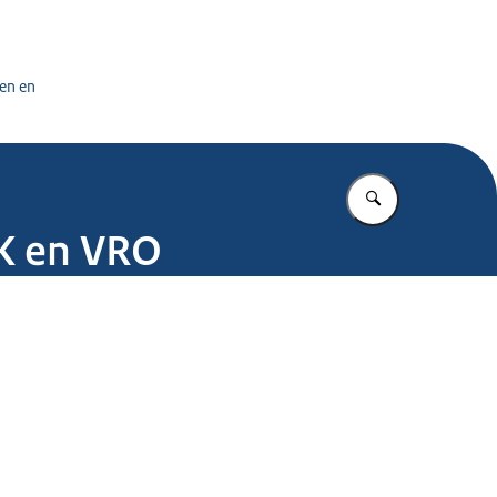
tuursdienst
en en
Vul in wat u z
ZK en VRO