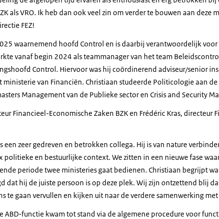
ZK als VRO. Ik heb dan ook veel zin om verder te bouwen aan deze m
rectie FEZ!
i 2025 waarnemend hoofd Control en is daarbij verantwoordelijk voor 
werkte vanaf begin 2024 als teammanager van het team Beleidscontrol
gshoofd Control. Hiervoor was hij coördinerend adviseur/senior insp
et ministerie van Financiën. Christiaan studeerde Politicologie aan de
masters Management van de Publieke sector en Crisis and Security 
cteur Financieel-Economische Zaken BZK en Frédéric Kras, directeur
s een zeer gedreven en betrokken collega. Hij is van nature verbind
politieke en bestuurlijke context. We zitten in een nieuwe fase waarb
nde periode twee ministeries gaat bedienen. Christiaan begrijpt wa
d dat hij de juiste persoon is op deze plek. Wij zijn ontzettend blij da
ons te gaan vervullen en kijken uit naar de verdere samenwerking me
 ABD-functie kwam tot stand via de algemene procedure voor func