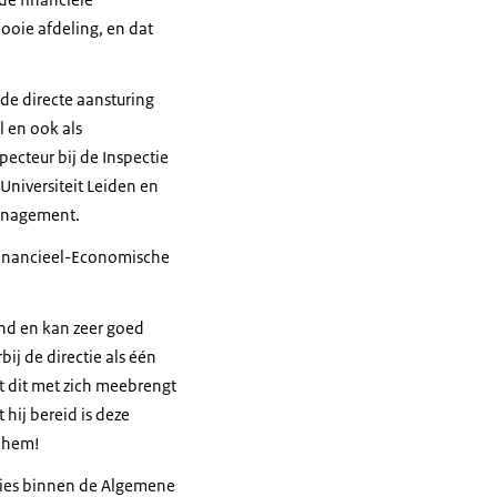
ooie afdeling, en dat
de directe aansturing
 en ook als
ecteur bij de Inspectie
 Universiteit Leiden en
Management.
 Financieel-Economische
end en kan zeer goed
ij de directie als één
t dit met zich meebrengt
t hij bereid is deze
t hem!
ties binnen de Algemene