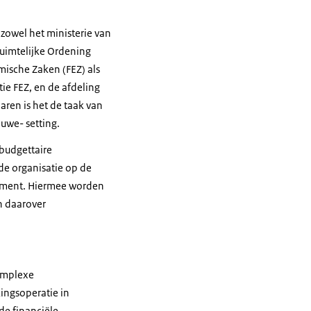
zowel het ministerie van
Ruimtelijke Ordening
mische Zaken (FEZ) als
tie FEZ, en de afdeling
aren is het de taak van
uwe- setting.
 budgettaire
de organisatie op de
rtement. Hiermee worden
n daarover
complexe
ingsoperatie in
de financiële