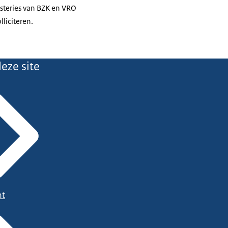
steries van BZK en VRO
lliciteren.
eze site
ht