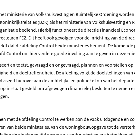
 het ministerie van Volkshuisvesting en Ruimtelijke Ordening worden 
ninkrijksrelaties (BZK) als het ministerie van Volkshuisvesting en 
anisatie bediend. Hierbij functioneert de directie Financieel Econo
recteuren FEZ. Dit heeft ook gevolgen voor de inrichting van de direc
geldt dat de afdeling Control beide ministeries bedient. De komende j
fd Control om hier verdere goede invulling aan te geven in deze -nie
iseert en toetst, gevraagd en ongevraagd, plannen en voorstellen op
gheid en doeltreffendheid. De afdeling volgt de doelstellingen van 
adviseert hierover aan de ambtelijke en politieke top van het depa
 top in staat gesteld om afgewogen (financiële) besluiten te nemen e
ggen.
samen met de afdeling Control te werken aan de vaak uitdagende en 
n van beide ministeries, van de woningbouwopgave tot de versterk
eling de afgelopen tijd ervaren als enthousiast en erg betrokken bij 