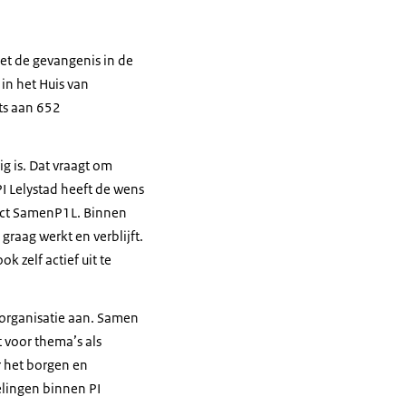
iet de gevangenis in de
in het Huis van
ats aan 652
 is. Dat vraagt om
I Lelystad heeft de wens
ject SamenP1L. Binnen
graag werkt en verblijft.
k zelf actief uit te
 organisatie aan. Samen
t voor thema’s als
or het borgen en
elingen binnen PI