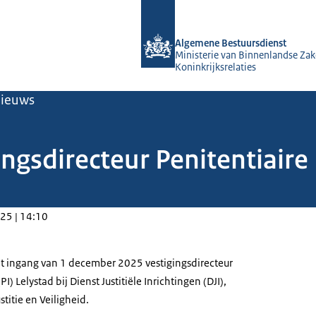
Naar de homepage van Algemene Bes
Algemene Bestuursdienst
Ministerie van Binnenlandse Zak
Koninkrijksrelaties
ieuws
ngsdirecteur Penitentiaire 
25 | 14:10
t ingang van 1 december 2025 vestigingsdirecteur
PI) Lelystad bij Dienst Justitiële Inrichtingen (DJI),
stitie en Veiligheid.