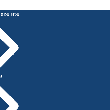
eze site
ht