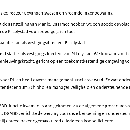
visiedirecteur Gevangeniswezen en Vreemdelingenbewaring:
et de aanstelling van Marije. Daarmee hebben we een goede opvolg
en de PI Lelystad voorspoedige jaren toe!
aar de start als vestigingsdirecteur PI Lelystad:
id start ik als vestigingsdirecteur van PI Lelystad. We bouwen voort
 vernieuwingskracht, gericht op een toekomstbestendige omgeving v
 voor DJI en heeft diverse managementfuncties vervuld. Ze was onder
Detentiecentrum Schiphol en manager Veiligheid en ondersteunende 
BD-functie kwam tot stand gekomen via de algemene procedure voo
. DGABD verrichtte de werving voor deze benoeming en ondersteunde 
kelijk breed bekendgemaakt, zodat iedereen kon solliciteren.