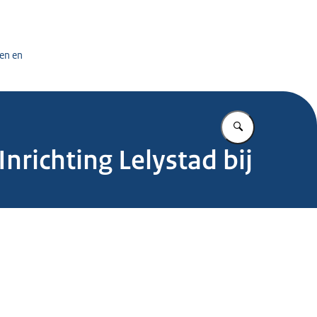
tuursdienst
en en
Vul in wat u z
Inrichting Lelystad bij