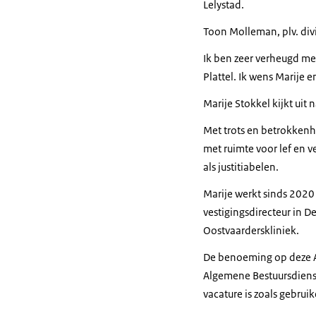
Lelystad.
Toon Molleman, plv. di
Ik ben zeer verheugd m
Plattel. Ik wens Marije 
Marije Stokkel kijkt uit n
Met trots en betrokkenhe
met ruimte voor lef en
als justitiabelen.
Marije werkt sinds 2020
vestigingsdirecteur in 
Oostvaarderskliniek.
De benoeming op deze A
Algemene Bestuursdienst
vacature is zoals gebrui