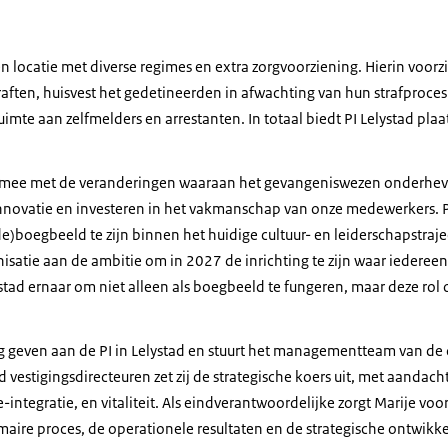
een locatie met diverse regimes en extra zorgvoorziening. Hierin voorz
ften, huisvest het gedetineerden in afwachting van hun strafproces 
uimte aan zelfmelders en arrestanten. In totaal biedt PI Lelystad pla
 mee met de veranderingen waaraan het gevangeniswezen onderhevig
novatie en investeren in het vakmanschap van onze medewerkers. P
)boegbeeld te zijn binnen het huidige cultuur- en leiderschapstra
nisatie aan de ambitie om in 2027 de inrichting te zijn waar iedereen 
stad ernaar om niet alleen als boegbeeld te fungeren, maar deze rol oo
ing geven aan de PI in Lelystad en stuurt het managementteam van de
vestigingsdirecteuren zet zij de strategische koers uit, met aandach
e-integratie, en vitaliteit. Als eindverantwoordelijke zorgt Marije vo
maire proces, de operationele resultaten en de strategische ontwikk