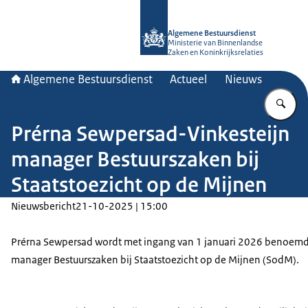
Naar de homepage van Algemene Bes
Algemene Bestuursdienst
Ministerie van Binnenlandse
Zaken en Koninkrijksrelaties
Algemene Bestuursdienst
Actueel
Nieuws
Vu
Prérna Sewpersad-Vinkesteijn
manager Bestuurszaken bij
Staatstoezicht op de Mijnen
Nieuwsbericht
21-10-2025 | 15:00
Prérna Sewpersad wordt met ingang van 1 januari 2026 benoemd
manager Bestuurszaken bij Staatstoezicht op de Mijnen (SodM).