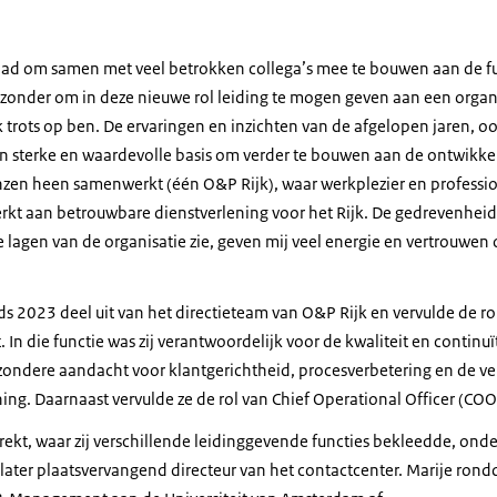
ehad om samen met veel betrokken collega’s mee te bouwen aan de
ijzonder om in deze nieuwe rol leiding te mogen geven aan een organi
 trots op ben. De ervaringen en inzichten van de afgelopen jaren, o
n sterke en waardevolle basis om verder te bouwen aan de ontwikke
enzen heen samenwerkt (één O&P Rijk), waar werkplezier en professio
erkt aan betrouwbare dienstverlening voor het Rijk. De gedrevenhe
lle lagen van de organisatie zie, geven mij veel energie en vertrouwe
s 2023 deel uit van het directieteam van O&P Rijk en vervulde de rol
 In die functie was zij verantwoordelijk voor de kwaliteit en continuï
jzondere aandacht voor klantgerichtheid, procesverbetering en de v
ning. Daarnaast vervulde ze de rol van Chief Operational Officer (COO
Direkt, waar zij verschillende leidinggevende functies bekleedde, onde
er plaatsvervangend directeur van het contactcenter. Marije rondd