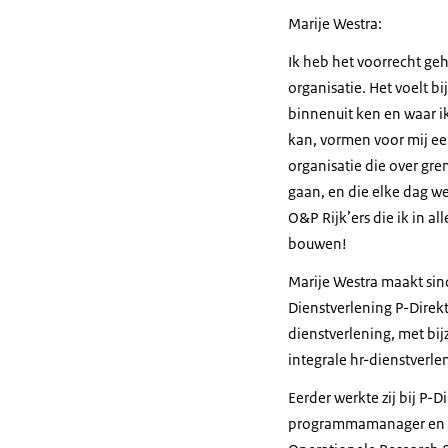
Marije Westra:
Ik heb het voorrecht g
organisatie. Het voelt b
binnenuit ken en waar ik
kan, vormen voor mij ee
organisatie die over gr
gaan, en die elke dag w
O&P Rijk’ers die ik in a
bouwen!
Marije Westra maakt sind
Dienstverlening P-Direkt.
dienstverlening, met bi
integrale hr-dienstverle
Eerder werkte zij bij P-
programmamanager en lat