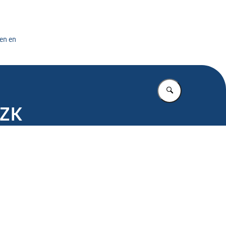
tuursdienst
en en
Vul in wat u z
BZK