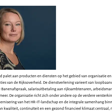
ed palet aan producten en diensten op het gebied van organisatie e
ies van de Rijksoverheid. De dienstverlening varieert van loopbaa
de Banenafspraak, salarisuitbetaling aan rijksambtenaren, arbeidsm
eer. De organisatie richt zich onder andere op de verdere versterki
ernisering van het HR-IT-landschap en de integrale samenhang binn
an kwaliteit, continuïteit en een gezond financieel klimaat centraal, 