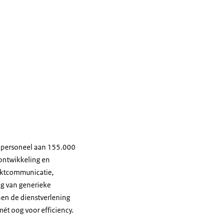
n personeel aan 155.000
nontwikkeling en
arktcommunicatie,
ng van generieke
en de dienstverlening
mét oog voor efficiency.