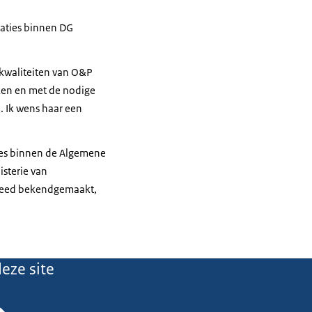
saties binnen DG
 kwaliteiten van O&P
aken en met de nodige
. Ik wens haar een
ies binnen de Algemene
sterie van
k breed bekendgemaakt,
eze site