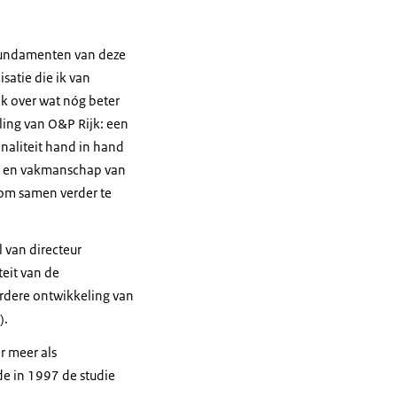
 fundamenten van deze
satie die ik van
ok over wat nóg beter
ling van O&P Rijk: een
naliteit hand in hand
id en vakmanschap van
n om samen verder te
 van directeur
teit van de
erdere ontwikkeling van
).
r meer als
e in 1997 de studie