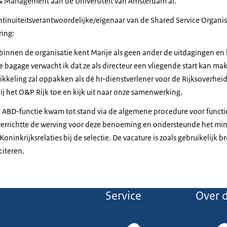
& Management aan de Universiteit van Amsterdam af.
tinuiteitsverantwoordelijke/eigenaar van de Shared Service Organi
ring:
g binnen de organisatie kent Marije als geen ander de uitdagingen en
e bagage verwacht ik dat ze als directeur een vliegende start kan m
kkeling zal oppakken als dé hr-dienstverlener voor de Rijksoverheid
bij het O&P Rijk toe en kijk uit naar onze samenwerking.
ABD-functie kwam tot stand via de algemene procedure voor funct
errichtte de werving voor deze benoeming en ondersteunde het mini
ninkrijksrelaties bij de selectie. De vacature is zoals gebruikelij
citeren.
Service
Over d