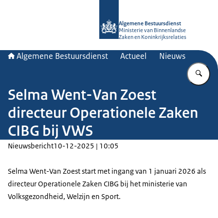
Naar de homepage van Algemene Bes
Algemene Bestuursdienst
Ministerie van Binnenlandse
Zaken en Koninkrijksrelaties
Algemene Bestuursdienst
Actueel
Nieuws
Vu
Selma Went-Van Zoest
directeur Operationele Zaken
CIBG bij VWS
Nieuwsbericht
10-12-2025 | 10:05
Selma Went-Van Zoest start met ingang van 1 januari 2026 als
directeur Operationele Zaken CIBG bij het ministerie van
Volksgezondheid, Welzijn en Sport.