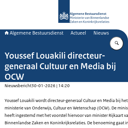
Naar de homepage van Algemene Bes
Algemene Bestuursdienst
Ministerie van Binnenlandse
Zaken en Koninkrijksrelaties
Algemene Bestuursdienst
Actueel
Nieuws
Vu
Youssef Louakili directeur-
generaal Cultuur en Media bij
OCW
Nieuwsbericht
30-01-2026 | 14:20
Youssef Louakili wordt directeur-generaal Cultuur en Media bij het
ministerie van Onderwijs, Cultuur en Wetenschap (OCW). De minis
heeft ingestemd met het voorstel hiervoor van minister Rijkaart v
Binnenlandse Zaken en Koninkrijksrelaties. De benoeming gaat i