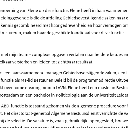
 benoeming van Elene op deze functie. Elene heeft in haar waarnemen
 leidinggevende is die de afdeling Gebiedsoverstijgende zaken naar 
jke kennis gecombineerd met haar gedrevenheid en haar vermogen om
tructureren, maken haar de geschikte kandidaat voor deze functie.
men met mijn team - complexe opgaven vertalen naar heldere keuzes e
elkaar versterken en leiden tot zichtbaar resultaat.
m een jaar waarnemend manager Gebiedsoverstijgende zaken, een fu
unctie als MT-lid Bestuur en Beleid bij de programmadirectie Uitvo
hikt over ruime ervaring binnen LVVN. Elene heeft een master in Bes
Rotterdam en een bachelor in Politicologie aan de Universiteit Leide
ABD-functie is tot stand gekomen via de algemene procedure voor f
. Het directoraat-generaal Algemene Bestuursdienst verrichtte de 
ij de selectie. De vacature is, zoals gebruikelijk, opengesteld, hoewe