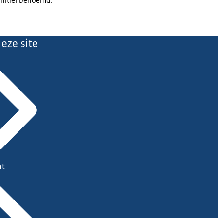
initief benoemd.
eze site
ht