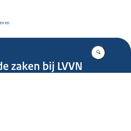
tuursdienst
en en
Vul in wat u z
e zaken bij LVVN