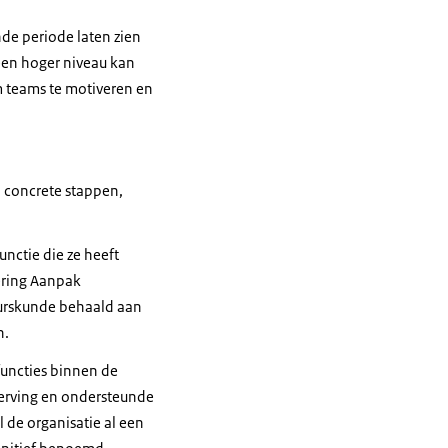
de periode laten zien
een hoger niveau kan
 teams te motiveren en
n concrete stappen,
nctie die ze heeft
ering Aanpak
tuurskunde behaald aan
n.
uncties binnen de
werving en ondersteunde
l de organisatie al een