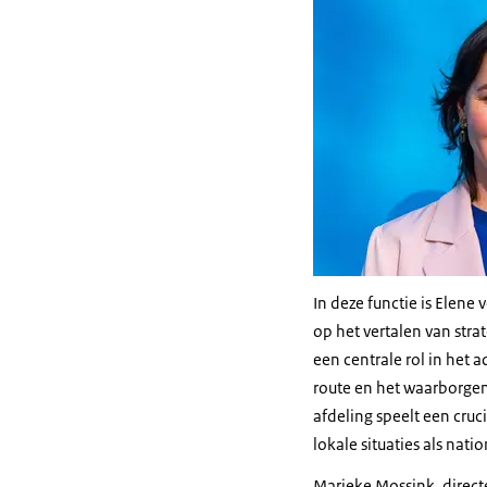
In deze functie is Elene
op het vertalen van str
een centrale rol in he
route en het waarborgen
afdeling speelt een cruci
lokale situaties als nati
Marieke Mossink, direct