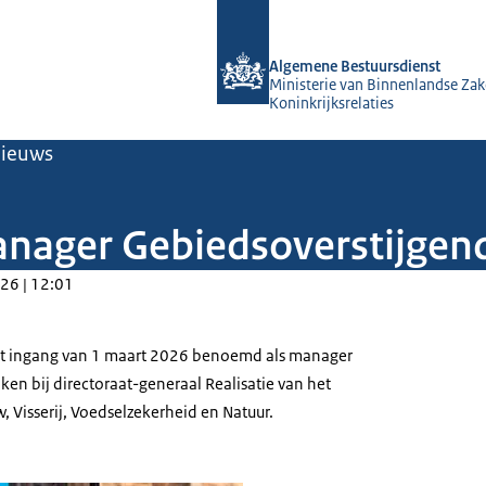
Naar de homepage van Algemene Bes
Algemene Bestuursdienst
Ministerie van Binnenlandse Zak
Koninkrijksrelaties
ieuws
nager Gebiedsoverstijgend
26 | 12:01
t ingang van 1 maart 2026 benoemd als manager
en bij directoraat-generaal Realisatie van het
 Visserij, Voedselzekerheid en Natuur.