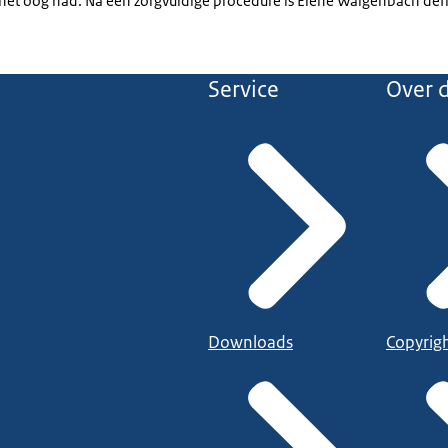
het oog had. Na een zorgvuldige procedure is Elene Walgenbach def
Service
Over d
Downloads
Copyrig