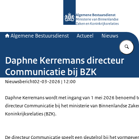
Naar de homepage van Algemene Bes
Algemene Bestuursdienst
Ministerie van Binnenlandse
Zaken en Koninkrijksrelaties
Algemene Bestuursdienst
Actueel
Nieuws
Vu
Daphne Kerremans directeur
Communicatie bij BZK
Nieuwsbericht
02-03-2026 | 12:00
Daphne Kerremans wordt met ingang van 1 mei 2026 benoemd t
directeur Communicatie bij het ministerie van Binnenlandse Zake
Koninkrijksrelaties (BZK).
De directeur Communicatie speelt een sleutelrol bij het vormgeve