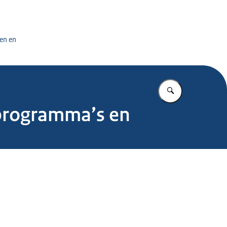
tuursdienst
en en
Vul in wat u z
programma’s en