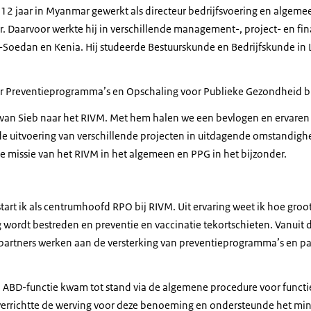
 12 jaar in Myanmar gewerkt als directeur bedrijfsvoering en algeme
 Daarvoor werkte hij in verschillende management-, project- en fina
d-Soedan en Kenia. Hij studeerde Bestuurskunde en Bedrijfskunde in
eur Preventieprogramma’s en Opschaling voor Publieke Gezondheid b
t van Sieb naar het RIVM. Met hem halen we een bevlogen en ervaren 
 de uitvoering van verschillende projecten in uitdagende omstandig
e missie van het RIVM in het algemeen en PPG in het bijzonder.
art ik als centrumhoofd RPO bij RIVM. Uit ervaring weet ik hoe groo
 wordt bestreden en preventie en vaccinatie tekortschieten. Vanuit di
 partners werken aan de versterking van preventieprogramma’s en 
ABD-functie kwam tot stand via de algemene procedure voor funct
errichtte de werving voor deze benoeming en ondersteunde het mini