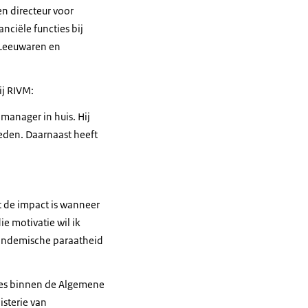
en directeur voor
nciële functies bij
 Leeuwaren en
ij RIVM:
manager in huis. Hij
heden. Daarnaast heeft
t de impact is wanneer
e motivatie wil ik
pandemische paraatheid
ies binnen de Algemene
sterie van