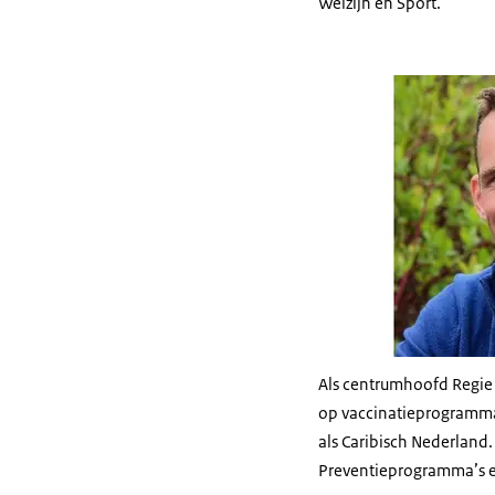
Welzijn en Sport.
Als centrumhoofd Regie
op vaccinatieprogramma
als Caribisch Nederland
Preventieprogramma’s e