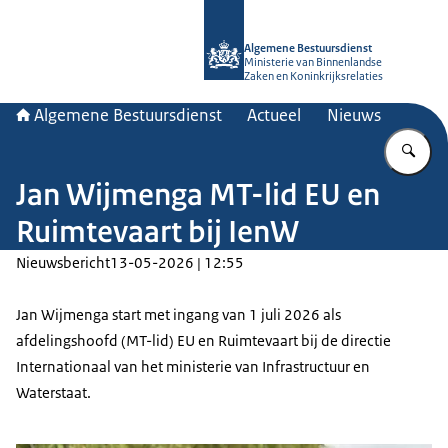
Naar de homepage van Algemene Bes
Algemene Bestuursdienst
Ministerie van Binnenlandse
Zaken en Koninkrijksrelaties
Algemene Bestuursdienst
Actueel
Nieuws
Vu
Jan Wijmenga MT-lid EU en
Ruimtevaart bij IenW
Nieuwsbericht
13-05-2026 | 12:55
Jan Wijmenga start met ingang van 1 juli 2026 als
afdelingshoofd (MT-lid) EU en Ruimtevaart bij de directie
Internationaal van het ministerie van Infrastructuur en
Waterstaat.