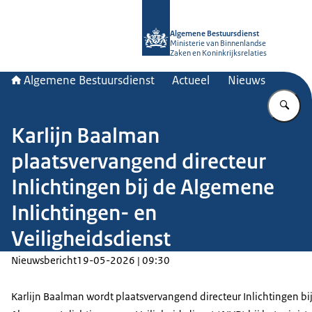
Naar de homepage van Algemene Bes
Algemene Bestuursdienst
Ministerie van Binnenlandse
Zaken en Koninkrijksrelaties
Algemene Bestuursdienst
Actueel
Nieuws
Vu
Karlijn Baalman
plaatsvervangend directeur
Inlichtingen bij de Algemene
Inlichtingen- en
Veiligheidsdienst
Nieuwsbericht
19-05-2026 | 09:30
Karlijn Baalman wordt plaatsvervangend directeur Inlichtingen bi