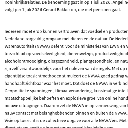
Koninkrijksrelaties. De benoeming gaat in op 1 juli 2026. Angelin
volgt per 1 juli 2026 Gerard Bakker op, die met pensioen gaat.
Iedereen moet erop kunnen vertrouwen dat voedsel en producten v
Nederland zorgvuldig omgaan met dieren en de natuur. De Neder
Warenautoriteit (NVWA) oefent, voor de ministeries van LVVN en
toezicht uit op voedselveiligheid, dierenwelzijn, productveilighei
alcoholontmoediging, diergezondheid, plantgezondheid, en natuu
zijn zelf verantwoordelijk voor het naleven van de regels. Met o
eigentijdse toezichtmethoden stimuleert de NVWA goed gedrag w
handhaaft zichtbaar waar het moet. Dat doet de NVWA in verbind
Geopolitieke spanningen, klimaatverandering, kunstmatige intell
maatschappelijke behoeften en explosieve groei van online hand
nieuwe uitdagingen. Daarom zet de NVWA in op vernieuwing van t
nauw contact met belanghebbenden binnen en buiten de NVWA. H
Visie op toezicht is de collectieve opgave voor alle NVWA’ers. Met 
directieteam geeft de inspecteur-generaal hier leiding aan.