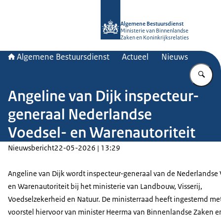
Naar de homepage van Algemene Bes
Algemene Bestuursdienst
Ministerie van Binnenlandse
Zaken en Koninkrijksrelaties
Algemene Bestuursdienst
Actueel
Nieuws
Vu
Angeline van Dijk inspecteur-
generaal Nederlandse
Voedsel- en Warenautoriteit
Nieuwsbericht
22-05-2026 | 13:29
Angeline van Dijk wordt inspecteur-generaal van de Nederlandse
en Warenautoriteit bij het ministerie van Landbouw, Visserij,
Voedselzekerheid en Natuur. De ministerraad heeft ingestemd me
voorstel hiervoor van minister Heerma van Binnenlandse Zaken e