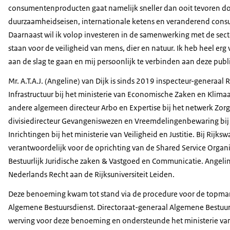
consumentenproducten gaat namelijk sneller dan ooit tevoren doo
duurzaamheidseisen, internationale ketens en veranderend con
Daarnaast wil ik volop investeren in de samenwerking met de sect
staan voor de veiligheid van mens, dier en natuur. Ik heb heel erg
aan de slag te gaan en mij persoonlijk te verbinden aan deze pub
Mr. A.T.A.J. (Angeline) van Dijk is sinds 2019 inspecteur-generaal R
Infrastructuur bij het ministerie van Economische Zaken en Klimaa
andere algemeen directeur Arbo en Expertise bij het netwerk Zor
divisiedirecteur Gevangeniswezen en Vreemdelingenbewaring bij d
Inrichtingen bij het ministerie van Veiligheid en Justitie. Bij Rijks
verantwoordelijk voor de oprichting van de Shared Service Organi
Bestuurlijk Juridische zaken & Vastgoed en Communicatie. Angelin
Nederlands Recht aan de Rijksuniversiteit Leiden.
Deze benoeming kwam tot stand via de procedure voor de topm
Algemene Bestuursdienst. Directoraat-generaal Algemene Bestuurs
werving voor deze benoeming en ondersteunde het ministerie van 