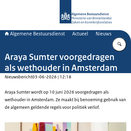
Naar de homepage van Algemene Bes
Algemene Bestuursdienst
Ministerie van Binnenlandse
Zaken en Koninkrijksrelaties
Algemene Bestuursdienst
Actueel
Nieuws
Vu
Araya Sumter voorgedragen
als wethouder in Amsterdam
Nieuwsbericht
03-06-2026 | 12:18
Araya Sumter wordt op 10 juni 2026 voorgedragen als
wethouder in Amsterdam. Ze maakt bij benoeming gebruik van
de algemeen geldende regels voor politiek verlof.