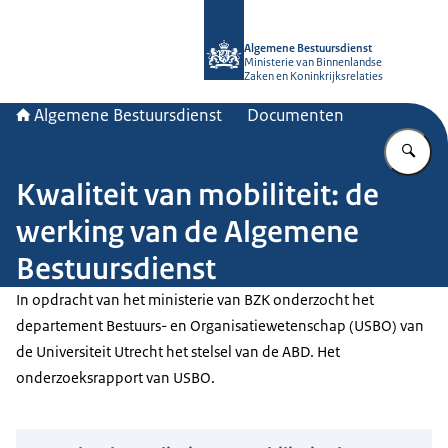
Naar de homepage van Algemene Bes
Algemene Bestuursdienst
Ministerie van Binnenlandse
Zaken en Koninkrijksrelaties
Algemene Bestuursdienst
Documenten
Vu
Kwaliteit van mobiliteit: de
werking van de Algemene
Bestuursdienst
In opdracht van het ministerie van BZK onderzocht het
departement Bestuurs- en Organisatiewetenschap (USBO) van
de Universiteit Utrecht het stelsel van de ABD. Het
onderzoeksrapport van USBO.