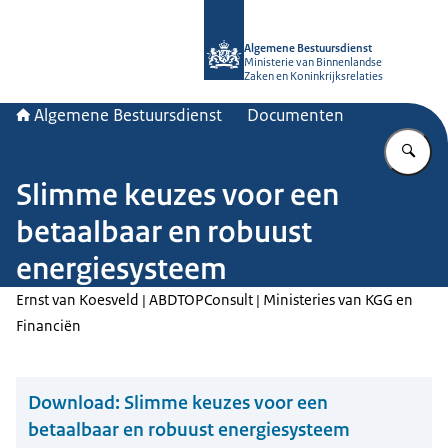
Naar de homepage van Algemene Bes
Algemene Bestuursdienst
Ministerie van Binnenlandse
Zaken en Koninkrijksrelaties
Algemene Bestuursdienst
Documenten
Vu
Slimme keuzes voor een
betaalbaar en robuust
energiesysteem
Ernst van Koesveld | ABDTOPConsult | Ministeries van KGG en
Financiën
Download:
Slimme keuzes voor een
betaalbaar en robuust energiesysteem