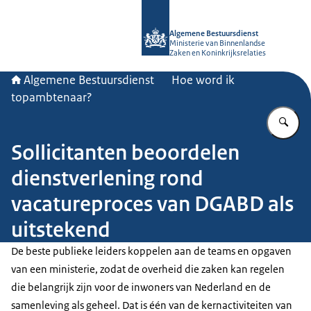
Naar de homepage van Algemene Bes
Algemene Bestuursdienst
Ministerie van Binnenlandse
Zaken en Koninkrijksrelaties
Algemene Bestuursdienst
Hoe word ik
topambtenaar?
Vu
Sollicitanten beoordelen
dienstverlening rond
vacatureproces van DGABD als
uitstekend
De beste publieke leiders koppelen aan de teams en opgaven
van een ministerie, zodat de overheid die zaken kan regelen
die belangrijk zijn voor de inwoners van Nederland en de
samenleving als geheel. Dat is één van de kernactiviteiten van