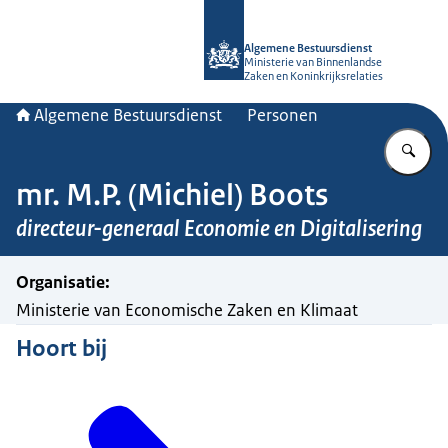
Naar de homepage van Algemene Bes
Algemene Bestuursdienst
Ministerie van Binnenlandse
Zaken en Koninkrijksrelaties
Algemene Bestuursdienst
Personen
Vu
mr. M.P. (Michiel) Boots
directeur-generaal Economie en Digitalisering
Organisatie
:
Ministerie van Economische Zaken en Klimaat
Hoort bij