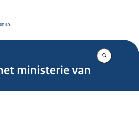
tuursdienst
en en
Vul in wat u z
het ministerie van