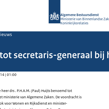
Naar de homepage van Algemene Bes
Algemene Bestuursdienst
Ministerie van Binnenlandse Zak
Koninkrijksrelaties
ieuws
ot secretaris-generaal bij 
14 | 01:00
 heer drs . P.H.A.M. (Paul) Huijts benoemd tot
het ministerie van Algemene Zaken. De voordracht is
ok voor Wonen en Rijksdienst en minister-