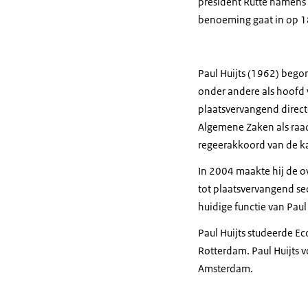
president Rutte namens 
benoeming gaat in op 1
Paul Huijts (1962) bego
onder andere als hoofd 
plaatsvervangend direct
Algemene Zaken als raada
regeerakkoord van de ka
In 2004 maakte hij de o
tot plaatsvervangend se
huidige functie van Paul 
Paul Huijts studeerde E
Rotterdam. Paul Huijts v
Amsterdam.