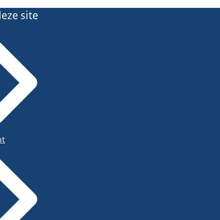
eze site
ht