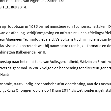
het ministerie van Algemene Zaken. De
8 augustus 2014.
n zijn loopbaan in 1986 bij het ministerie van Economische Zaken. Da
van de afdeling Bedrijfsomgeving en Infrastructuur en afdelingsafde
eur Algemeen Technologiebeleid. Vervolgens trad hij in dienst van he
dviseur. Als secretaris was hij nauw betrokken bij de formatie en de
binetten Balkenende I en II.
verstap naar het ministerie van Volksgezondheid, Welzijn en Sport,
cretaris-generaal. In 2009 volgde de benoeming tot directeur-gener
Huijts.
conomie, staatkundig-economische afstudeerrichting, aan de Erasmus 
olgt Kajsa Ollongren op die op 18 juni 2014 als wethouder is geïnst