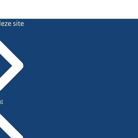
eze site
ht