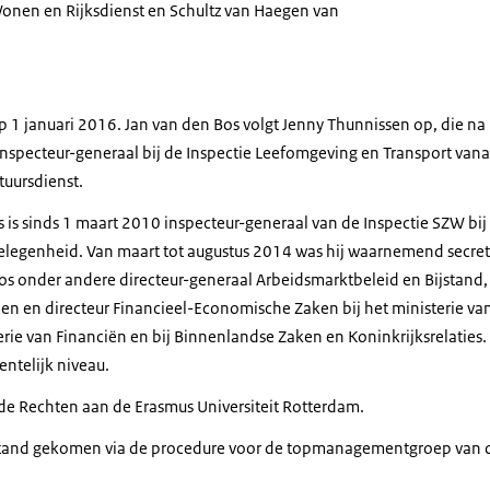
Wonen en Rijksdienst en Schultz van Haegen van
 1 januari 2016. Jan van den Bos volgt Jenny Thunnissen op, die na 
inspecteur-generaal bij de Inspectie Leefomgeving en Transport va
tuursdienst.
os is sinds 1 maart 2010 inspecteur-generaal van de Inspectie SZW bij
legenheid. Van maart tot augustus 2014 was hij waarnemend secret
s onder andere directeur-generaal Arbeidsmarktbeleid en Bijstand, 
n en directeur Financieel-Economische Zaken bij het ministerie van
erie van Financiën en bij Binnenlandse Zaken en Koninkrijksrelaties
ntelijk niveau.
de Rechten aan de Erasmus Universiteit Rotterdam.
stand gekomen via de procedure voor de topmanagementgroep van