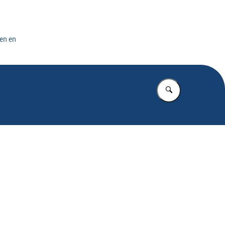
tuursdienst
en en
Vul in wat u z