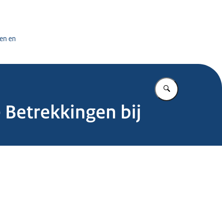
tuursdienst
en en
Vul in wat u z
 Betrekkingen bij