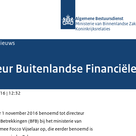
Naar de homepage van Algemene Bes
Algemene Bestuursdienst
Ministerie van Binnenlandse Zak
Koninkrijksrelaties
ieuws
eur Buitenlandse Financiële
16 | 12:32
er 1 november 2016 benoemd tot directeur
Betrekkingen (BFB) bij het ministerie van
rmee Focco Vijselaar op, die eerder benoemd is