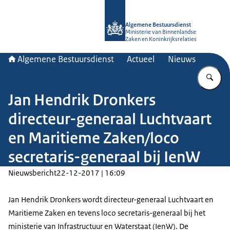
Naar de homepage van Algemene Bes
Algemene Bestuursdienst
Ministerie van Binnenlandse
Zaken en Koninkrijksrelaties
Algemene Bestuursdienst
Actueel
Nieuws
Vu
Jan Hendrik Dronkers
directeur-generaal Luchtvaart
en Maritieme Zaken/loco
secretaris-generaal bij IenW
Nieuwsbericht
22-12-2017 | 16:09
Jan Hendrik Dronkers wordt directeur-generaal Luchtvaart en
Maritieme Zaken en tevens loco secretaris-generaal bij het
ministerie van Infrastructuur en Waterstaat (IenW). De