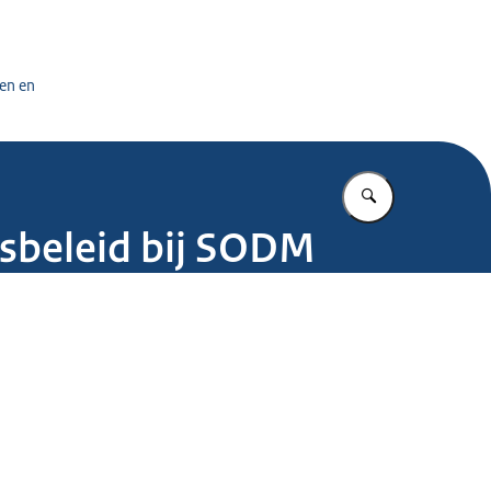
tuursdienst
en en
Vul in wat u z
tsbeleid bij SODM