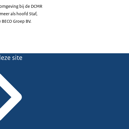
efomgeving bij de DCMR
meer als hoofd Staf,
de BECO Groep BV.
eze site