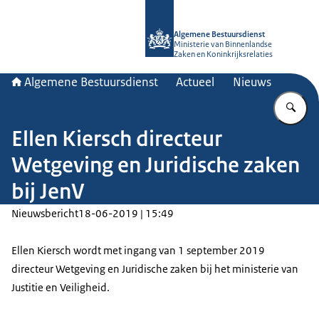
Naar de homepage van Algemene Bes
Algemene Bestuursdienst
Ministerie van Binnenlandse
Zaken en Koninkrijksrelaties
Algemene Bestuursdienst
Actueel
Nieuws
Vu
Ellen Kiersch directeur
Wetgeving en Juridische zaken
bij JenV
Nieuwsbericht
18-06-2019 | 15:49
Ellen Kiersch wordt met ingang van 1 september 2019
directeur Wetgeving en Juridische zaken bij het ministerie van
Justitie en Veiligheid.