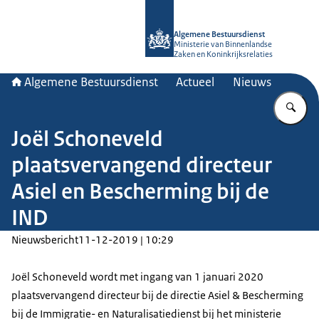
Naar de homepage van Algemene Bes
Algemene Bestuursdienst
Ministerie van Binnenlandse
Zaken en Koninkrijksrelaties
Algemene Bestuursdienst
Actueel
Nieuws
Vu
Joël Schoneveld
plaatsvervangend directeur
Asiel en Bescherming bij de
IND
Nieuwsbericht
11-12-2019 | 10:29
Joël Schoneveld wordt met ingang van 1 januari 2020
plaatsvervangend directeur bij de directie Asiel & Bescherming
bij de Immigratie- en Naturalisatiedienst bij het ministerie