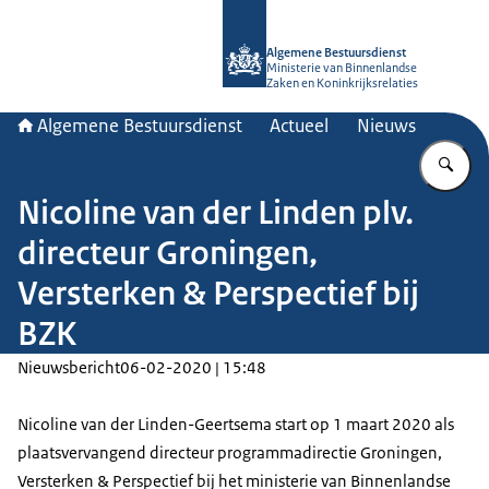
Naar de homepage van Algemene Bes
Algemene Bestuursdienst
Ministerie van Binnenlandse
Zaken en Koninkrijksrelaties
Algemene Bestuursdienst
Actueel
Nieuws
Vu
Nicoline van der Linden plv.
directeur Groningen,
Versterken & Perspectief bij
BZK
Nieuwsbericht
06-02-2020 | 15:48
Nicoline van der Linden-Geertsema start op 1 maart 2020 als
plaatsvervangend directeur programmadirectie Groningen,
Versterken & Perspectief bij het ministerie van Binnenlandse