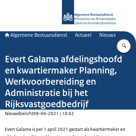
Naar de homepage van Algemene Bes
Algemene Bestuursdienst
Ministerie van Binnenlandse
Zaken en Koninkrijksrelaties
Algemene Bestuursdienst
Actueel
Nieuws
Vu
Evert Galama afdelingshoofd
en kwartiermaker Planning,
Werkvoorbereiding en
Administratie bij het
Rijksvastgoedbedrijf
Nieuwsbericht
08-04-2021 | 10:42
Evert Galama is per 1 april 2021 gestart als kwartiermaker en