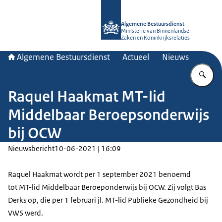
Naar de homepage van Algemene Bes
Algemene Bestuursdienst
Ministerie van Binnenlandse
Zaken en Koninkrijksrelaties
Algemene Bestuursdienst
Actueel
Nieuws
Vu
Raquel Haakmat MT-lid
Middelbaar Beroepsonderwijs
bij OCW
Nieuwsbericht
10-06-2021 | 16:09
Raquel Haakmat wordt per 1 september 2021 benoemd
tot MT-lid Middelbaar Beroeponderwijs bij OCW. Zij volgt Bas
Derks op, die per 1 februari jl. MT-lid Publieke Gezondheid bij
VWS werd.