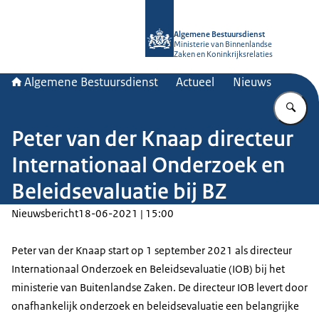
Naar de homepage van Algemene Bes
Algemene Bestuursdienst
Ministerie van Binnenlandse
Zaken en Koninkrijksrelaties
Algemene Bestuursdienst
Actueel
Nieuws
Vu
Peter van der Knaap directeur
Internationaal Onderzoek en
Beleidsevaluatie bij BZ
Nieuwsbericht
18-06-2021 | 15:00
Peter van der Knaap start op 1 september 2021 als directeur
Internationaal Onderzoek en Beleidsevaluatie (IOB) bij het
ministerie van Buitenlandse Zaken. De directeur IOB levert door
onafhankelijk onderzoek en beleidsevaluatie een belangrijke