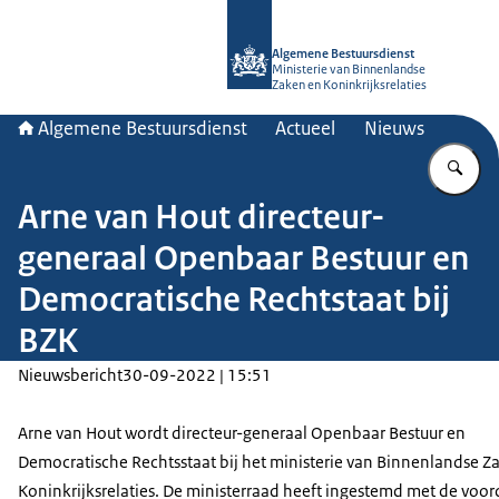
Naar de homepage van Algemene Bes
Algemene Bestuursdienst
Ministerie van Binnenlandse
Zaken en Koninkrijksrelaties
Algemene Bestuursdienst
Actueel
Nieuws
Vu
Arne van Hout directeur-
generaal Openbaar Bestuur en
Democratische Rechtstaat bij
BZK
Nieuwsbericht
30-09-2022 | 15:51
Arne van Hout wordt directeur-generaal Openbaar Bestuur en
Democratische Rechtsstaat bij het ministerie van Binnenlandse Z
Koninkrijksrelaties. De ministerraad heeft ingestemd met de voor