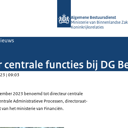
Naar de homepage van Algemene Bes
Algemene Bestuursdienst
Ministerie van Binnenlandse Zak
Koninkrijksrelaties
ieuws
r centrale functies bij DG B
23 | 09:03
ovember 2023 benoemd tot directeur centrale
Centrale Administratieve Processen, directoraat-
 van het ministerie van Financiën.