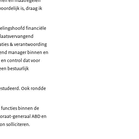
teren en maatregelen
ordelijk is, draag ik
delingshoofd financiële
plaatsvervangend
aties & verantwoording
angend manager binnen en
 en control dat voor
een bestuurlijk
gestudeerd. Ook rondde
 functies binnen de
toraat-generaal ABD en
n solliciteren.