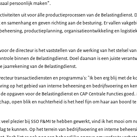
ssaal persoonlijk maken”.
ctiviteiten uit voor álle productieprocessen van de Belastingdienst. D
t en samenhang en geven richting aan de besturing. Er vallen vakgeb
 beheersing, productieplanning, organisatieontwikkeling en logistiek
oor de directeur is het vaststellen van de werking van het stelsel va
ontrole binnen de Belastingdienst. Doel daarvan is een juiste veran
e jaarrekening van de Belastingdienst.
recteur transactiediensten en programma's: "Ik ben erg blij met de k
aring op het gebied van interne beheersing en bedrijfsvoering en ken
I de opgaven voor de Belastingdienst en CAP Centrale Functies goed.
ap, open blik en nuchterheid is het heel fijn om haar aan boord te
t veel plezier bij SSO F&MI te hebben gewerkt, vind ik het mooi om n
lag te kunnen. Op het terrein van bedrijfsvoering en interne beheersin