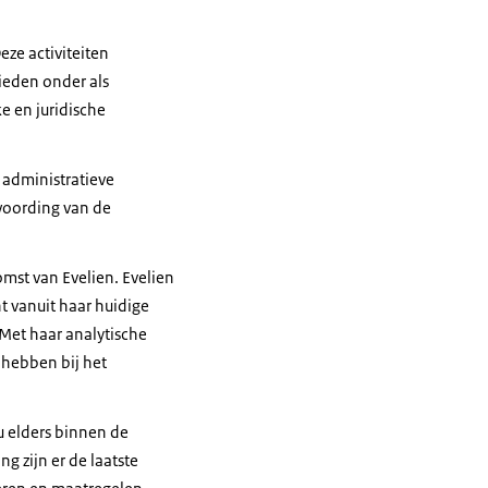
eze activiteiten
ieden onder als
e en juridische
n administratieve
twoording van de
omst van Evelien. Evelien
t vanuit haar huidige
 Met haar analytische
 hebben bij het
u elders binnen de
g zijn er de laatste