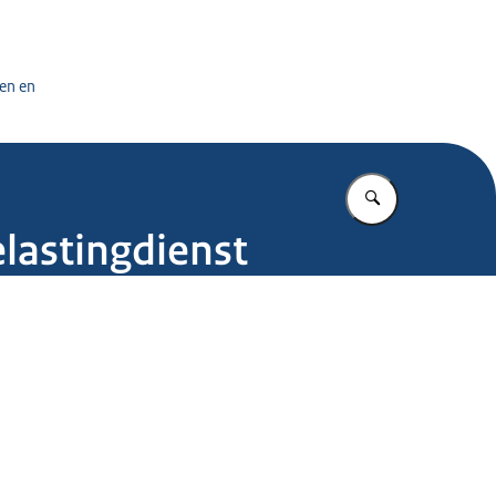
tuursdienst
en en
Vul in wat u z
elastingdienst