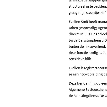
jaren goede stappen gez
structureel in te bedde
graag mijn steentje bij."
Evelien Smit heeft mana
zaken (voormalig) Agent
directeur SSO Financie
bij de Belastingdienst.
buiten de rijksoverheid.
deze functie nodig is. Z
sensitieve blik.
Evelien is registeracco
ze een hbo-opleiding pa
Deze benoeming op een 
Algemene Bestuursdienst
de Belastingdienst. De v