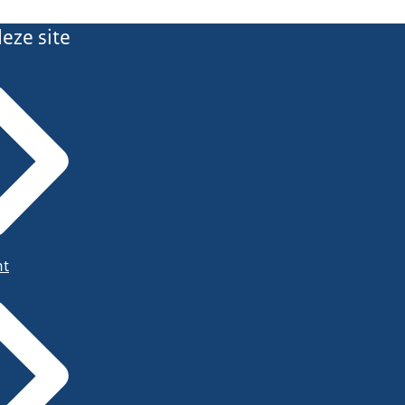
eze site
ht