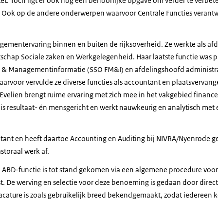
et. Toch ligt er ook nog een behoorlijke opgave om verder te verbe
n. Ook op de andere onderwerpen waarvoor Centrale Functies verantwo
gementervaring binnen en buiten de rijksoverheid. Ze werkte als af
schap Sociale zaken en Werkgelegenheid. Haar laatste functie was 
el & Managementinformatie (SSO FM&I) en afdelingshoofd administr
 Daarvoor vervulde ze diverse functies als accountant en plaatsverv
 Evelien brengt ruime ervaring met zich mee in het vakgebied finance
e is resultaat- én mensgericht en werkt nauwkeurig en analytisch met 
untant en heeft daartoe Accounting en Auditing bij NIVRA/Nyenrode 
storaal werk af.
ABD-functie is tot stand gekomen via een algemene procedure voor
. De werving en selectie voor deze benoeming is gedaan door direc
acature is zoals gebruikelijk breed bekendgemaakt, zodat iedereen ko