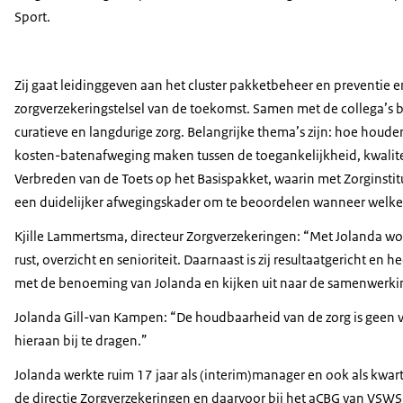
Sport.
Zij gaat leidinggeven aan het cluster pakketbeheer en preventie 
zorgverzekeringstelsel van de toekomst. Samen met de collega’s bi
curatieve en langdurige zorg. Belangrijke thema’s zijn: hoe hou
kosten-batenafweging maken tussen de toegankelijkheid, kwalitei
Verbreden van de Toets op het Basispakket, waarin met Zorginstit
een duidelijker afwegingskader om te beoordelen wanneer welke z
Kjille Lammertsma, directeur Zorgverzekeringen: “Met Jolanda wor
rust, overzicht en senioriteit. Daarnaast is zij resultaatgericht en h
met de benoeming van Jolanda en kijken uit naar de samenwerki
Jolanda Gill-van Kampen: “De houdbaarheid van de zorg is geen v
hieraan bij te dragen.”
Jolanda werkte ruim 17 jaar als (interim)manager en ook als kwar
de directie Zorgverzekeringen en daarvoor bij het aCBG van VSWS, 