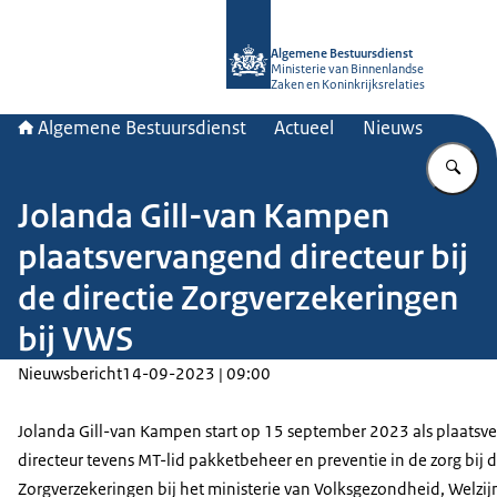
Naar de homepage van Algemene Bes
Algemene Bestuursdienst
Ministerie van Binnenlandse
Zaken en Koninkrijksrelaties
Algemene Bestuursdienst
Actueel
Nieuws
Vu
Jolanda Gill-van Kampen
plaatsvervangend directeur bij
de directie Zorgverzekeringen
bij VWS
Nieuwsbericht
14-09-2023 | 09:00
Jolanda Gill-van Kampen start op 15 september 2023 als plaats
directeur tevens MT-lid pakketbeheer en preventie in de zorg bij d
Zorgverzekeringen bij het ministerie van Volksgezondheid, Welzij