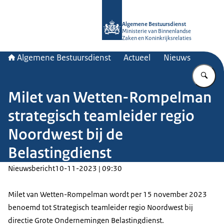
Naar de homepage van Algemene Bes
Algemene Bestuursdienst
Ministerie van Binnenlandse
Zaken en Koninkrijksrelaties
Algemene Bestuursdienst
Actueel
Nieuws
Vu
Milet van Wetten-Rompelman
strategisch teamleider regio
Noordwest bij de
Belastingdienst
Nieuwsbericht
10-11-2023 | 09:30
Milet van Wetten-Rompelman wordt per 15 november 2023
benoemd tot Strategisch teamleider regio Noordwest bij
directie Grote Ondernemingen Belastingdienst.