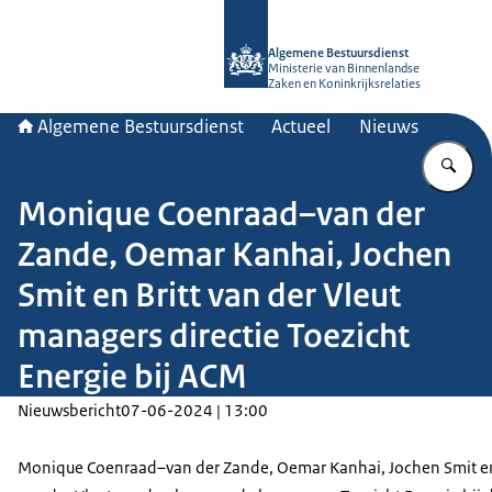
Naar de homepage van Algemene Bes
Algemene Bestuursdienst
Ministerie van Binnenlandse
Zaken en Koninkrijksrelaties
Algemene Bestuursdienst
Actueel
Nieuws
Vu
Monique Coenraad–van der
Zande, Oemar Kanhai, Jochen
Smit en Britt van der Vleut
managers directie Toezicht
Energie bij ACM
Nieuwsbericht
07-06-2024 | 13:00
Monique Coenraad–van der Zande, Oemar Kanhai, Jochen Smit en