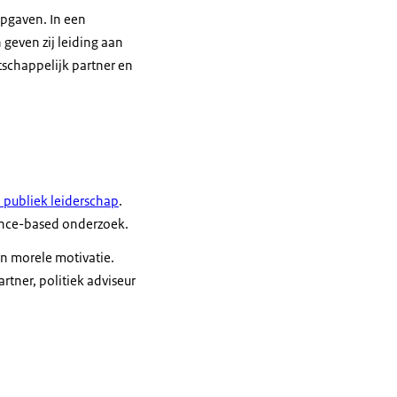
opgaven. In een
geven zij leiding aan
schappelijk partner en
p publiek leiderschap
.
dence-based onderzoek.
en morele motivatie.
tner, politiek adviseur