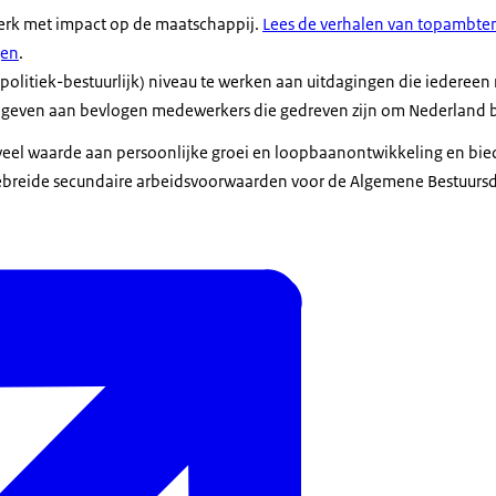
erk met impact op de maatschappij.
Lees de verhalen van topambte
gen
.
olitiek-bestuurlijk) niveau te werken aan uitdagingen die iedereen 
e geven aan bevlogen medewerkers die gedreven zijn om Nederland 
veel waarde aan persoonlijke groei en loopbaanontwikkeling en bied
ebreide secundaire arbeidsvoorwaarden voor de Algemene Bestuursdi