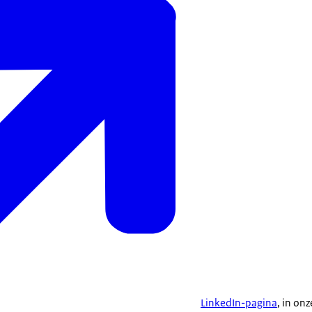
LinkedIn-pagina
, in on