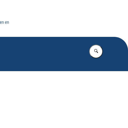
tuursdienst
en en
Vul in wat u z