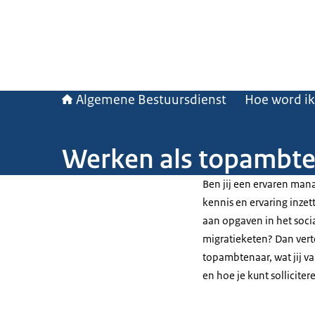
Algemene Bestuursdienst
Hoe word i
Werken als topambtena
Ben jij een ervaren manag
kennis en ervaring inze
aan opgaven in het socia
migratieketen? Dan verte
topambtenaar, wat jij v
en hoe je kunt solliciter