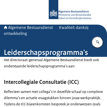
Naar de homepage van Algemene Bes
Algemene Bestuursdienst
Ministerie van Binnenlandse
Zaken en Koninkrijksrelaties
Algemene Bestuursdienst
Kwaliteit dankzij
ontwikkeling
Vu
Leiderschapsprogramma's
Het directoraat-generaal Algemene Bestuursdienst biedt ook
onderstaande leiderschapsprogramma’s aan:
Intercollegiale Consultatie (ICC)
Reflecteer samen met collega’s in dezelfde schaal op complexe
dilemma’s en actuele vraagstukken binnen jouw werkpraktijk.
Tijdens de ICC-bijeenkomsten bespreek je onderwerpen zoals