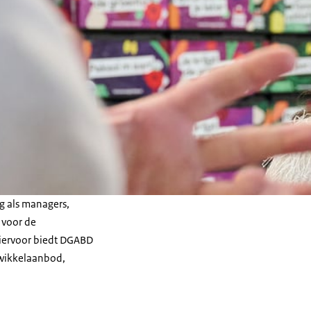
g als managers,
n voor de
iervoor biedt DGABD
twikkelaanbod,