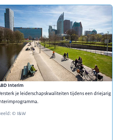
ABD Interim
ersterk je leiderschapskwaliteiten tijdens een driejarig
interimprogramma.
Beeld: © I&W