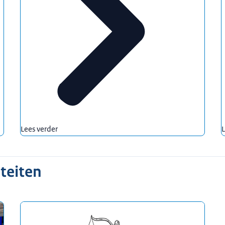
Lees verder
L
teiten