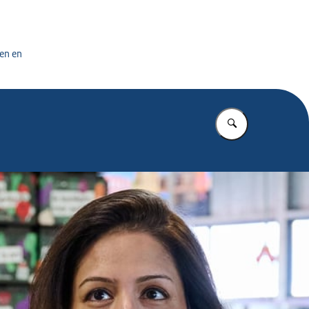
tuursdienst
en en
Vul in wat u z