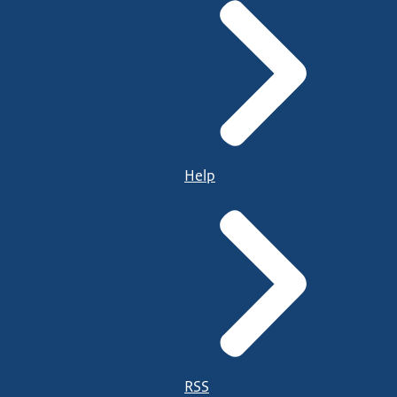
Help
RSS