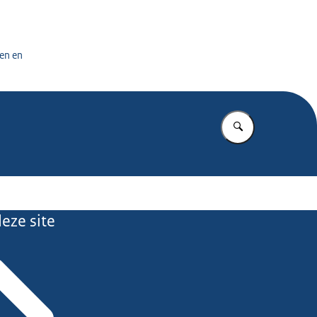
tuursdienst
en en
Vul in wat u z
eze site