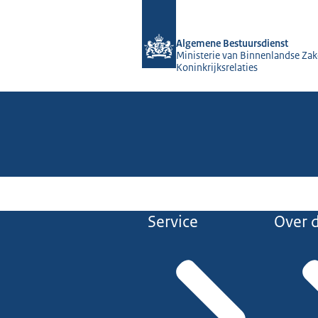
Naar de homepage van Algemene Bes
Algemene Bestuursdienst
Ministerie van Binnenlandse Zak
Koninkrijksrelaties
Service
Over d